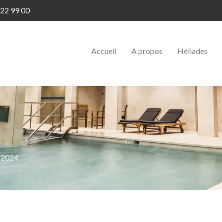
22 99 00
Accueil
A propos
Héliades
s 2024