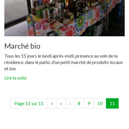
Marché bio
Tous les 15 jours le lundi après-midi, présence au sein de la
résidence, dans le patio, d’un petit marché de produits locaux
et bio
Lire la suite
(curren
Page 11 sur 11
«
«
‹
8
9
10
11