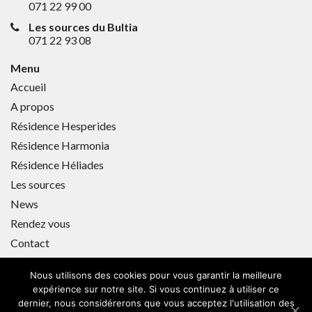
071 22 99 00
Les sources du Bultia
071 22 93 08
Menu
Accueil
A propos
Résidence Hesperides
Résidence Harmonia
Résidence Héliades
Les sources
News
Rendez vous
Contact
Nous utilisons des cookies pour vous garantir la meilleure
expérience sur notre site. Si vous continuez à utiliser ce
Copyright © 2018 Les Jardins du Bultia. All rights reserved -
dernier, nous considérerons que vous acceptez l'utilisation des