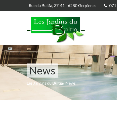
Rue du Bultia, 37-41 - 6280 Gerpinnes
071 
News
Les Jardins du Bultia
/
News