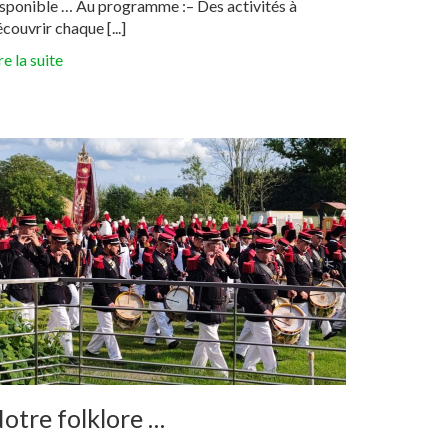
isponible … Au programme :– Des activités à
couvrir chaque [...]
re la suite
otre folklore …