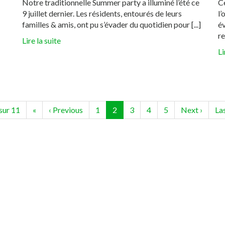
Notre traditionnelle Summer party a illuminé l’été ce
Ce
9 juillet dernier. Les résidents, entourés de leurs
l’
familles & amis, ont pu s’évader du quotidien pour [...]
év
re
Lire la suite
Li
(current)
sur 11
«
‹
Previous
1
2
3
4
5
Next
›
La