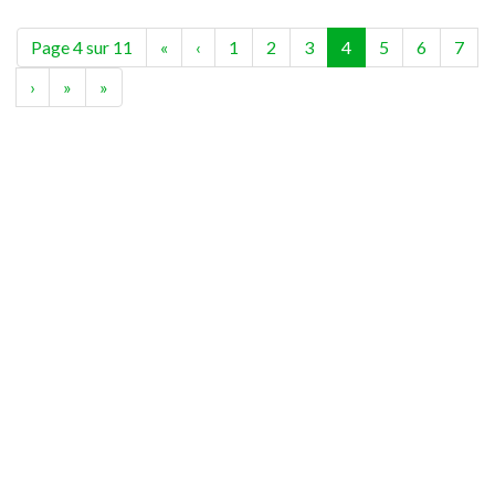
(current)
Page 4 sur 11
«
‹
1
2
3
4
5
6
7
›
»
»